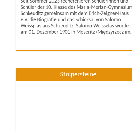
Seit Sommer 2023 recherchieren Schülerinnen und
Schüler der 10. Klasse des Maria-Merian-Gymnasiu
Schkeuditz gemeinsam mit dem Erich-Zeigner-Haus
e.V. die Biografie und das Schicksal von Salomo
Weissglas aus Schkeuditz. Salomo Weissglas wurde
am 01. Dezember 1901 in Meseritz (Międzyrzecz im
heutigen Polen) geboren. Später lebte er in Schkeudi
in der Waldstraße 13 und arbeitete als
Textilwarenhändler. Weissglas gehörte dem jüdische
Glauben an und war Mitglied in der Israelitischen
Stolpersteine