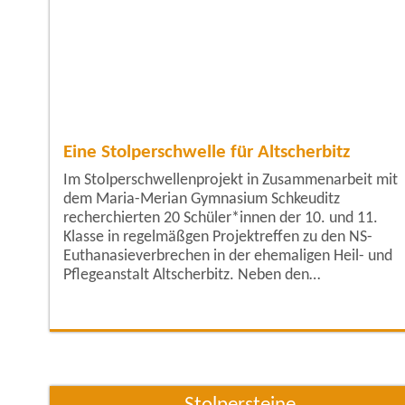
Eine Stolperschwelle für Altscherbitz
Im Stolperschwellenprojekt in Zusammenarbeit mit
dem Maria-Merian Gymnasium Schkeuditz
recherchierten 20 Schüler*innen der 10. und 11.
Klasse in regelmäßgen Projektreffen zu den NS-
Euthanasieverbrechen in der ehemaligen Heil- und
Pflegeanstalt Altscherbitz. Neben den
einführendenen Untersuchungen zu den
Massenverbrechen im Rahmen der sogenannten
"Behindertenmorde" in Deutschland und Sachsen
besuchte die Projektgruppe bereits vor Ort das
Museum für eingehende Lokalrecherchen. Am 15.