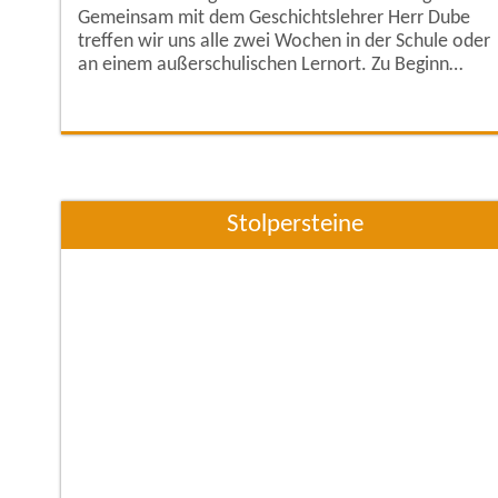
Gemeinsam mit dem Geschichtslehrer Herr Dube
treffen wir uns alle zwei Wochen in der Schule oder
an einem außerschulischen Lernort. Zu Beginn
besuchten wir die bereits verlegten Stolpersteine in
der näheren Umgebung der Schule und machten uns
Gedanken über die Bedeutung der Inschrift. In der
folgenden Sitzung hat uns Herr Neubert vom
Stolpersteine