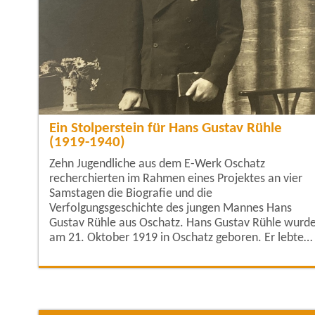
Ein Stolperstein für Hans Gustav Rühle
(1919-1940)
Zehn Jugendliche aus dem E-Werk Oschatz
recherchierten im Rahmen eines Projektes an vier
Samstagen die Biografie und die
Verfolgungsgeschichte des jungen Mannes Hans
Gustav Rühle aus Oschatz. Hans Gustav Rühle wurde
am 21. Oktober 1919 in Oschatz geboren. Er lebte
gemeinsam mit seinen Eltern Gustav und Ida (geb.
Klüngler) Rühle in der Mannschatzer Straße 29 im
Ortsteil Zschöllau. Bereits im Alter von zwei Jahren
traten bei ihm epileptische Anfälle auf. Ab Ostern
1926 besuchte er die