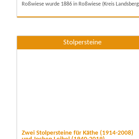
Roßwiese wurde 1886 in Roßwiese (Kreis Landsberg
an der Warthe) im heutigen Polen geboren und war
der Sohn eines Rittergutsbesitzers. Der Maler Max
Liebermann war ein Cousin seines Vaters.
Liebermann-Roßwiese studierte unter anderem von
1907 bis
Stolpersteine
Zwei Stolpersteine für Käthe (1914-2008)