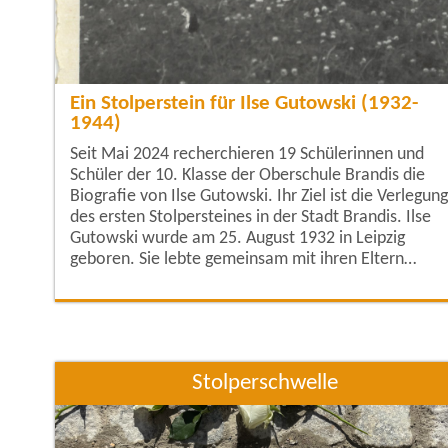
Ein Stolperstein für Ilse Gutowski (1932-
1944)
Seit Mai 2024 recherchieren 19 Schülerinnen und
Schüler der 10. Klasse der Oberschule Brandis die
Biografie von Ilse Gutowski. Ihr Ziel ist die Verlegung
des ersten Stolpersteines in der Stadt Brandis. Ilse
Gutowski wurde am 25. August 1932 in Leipzig
geboren. Sie lebte gemeinsam mit ihren Eltern
Heinrich Arthur Gutowski und Bertha Elsa Gutowski
(geb. Schreier) in Brandis am Markt 4. Sie litt von
Geburt an sowohl an körperlichen als auch an
geistigen Behinderungen. Nur wenige Wochen nach
Stolperschwelle