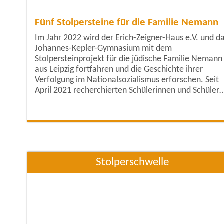
Fünf Stolpersteine für die Familie Nemann
Im Jahr 2022 wird der Erich-Zeigner-Haus e.V. und d
Johannes-Kepler-Gymnasium mit dem
Stolpersteinprojekt für die jüdische Familie Nemann
aus Leipzig fortfahren und die Geschichte ihrer
Verfolgung im Nationalsozialismus erforschen. Seit
April 2021 recherchierten Schülerinnen und Schüler
der 10. und 11. Klasse des Johannes-Kepler-
Gymnasiums im Rahmen der UNESCO-AG das
Schicksal der in Leipzig ansässigen jüdischen Familie
Nemann während der NS-Diktatur. Das Ehepaar
Wilhelm und
Stolperschwelle