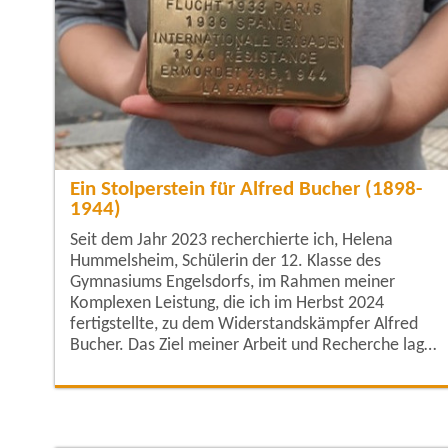
Ein Stolperstein für Alfred Bucher (1898-
1944)
Seit dem Jahr 2023 recherchierte ich, Helena
Hummelsheim, Schülerin der 12. Klasse des
Gymnasiums Engelsdorfs, im Rahmen meiner
Komplexen Leistung, die ich im Herbst 2024
fertigstellte, zu dem Widerstandskämpfer Alfred
Bucher. Das Ziel meiner Arbeit und Recherche lag
darin, nachzuweisen, dass Alfred Bucher von den
Nationalsozialisten verfolgt wurde und damit zu
beweisen, dass er einen Stolperstein verdient. Im
Rahmen meiner Recherche arbeite ich mit dem Eric