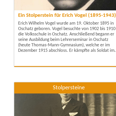
Ein Stolperstein für Erich Vogel (1895-1943)
Erich Wilhelm Vogel wurde am 19. Oktober 1895 in
Oschatz geboren. Vogel besuchte von 1902 bis 1910
die Volksschule in Oschatz. Anschließend begann er
seine Ausbildung beim Lehrerseminar in Oschatz
(heute Thomas-Mann-Gymnasium), welche er im
Dezember 1915 abschloss. Er kämpfte als Soldat im
Ersten Weltkrieg, was sein Weltbild prägte. Sein Soh
Tilo Vogel schrieb in einem Brief 1953: „Er hatte den
preußischen Militarismus und die deutsche
Kriegsmaschine kennen und hassen gelernt.“ Ab
Stolpersteine