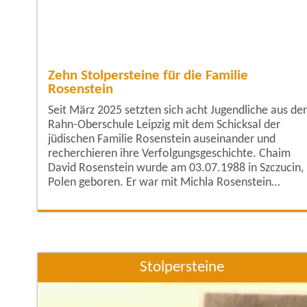
Zehn Stolpersteine für die Familie
Rosenstein
Seit März 2025 setzten sich acht Jugendliche aus der
Rahn-Oberschule Leipzig mit dem Schicksal der
jüdischen Familie Rosenstein auseinander und
recherchieren ihre Verfolgungsgeschichte. Chaim
David Rosenstein wurde am 03.07.1988 in Szczucin,
Polen geboren. Er war mit Michla Rosenstein
verheiratet, die am 15.06.1890 ebenfalls dort
geboren wurde. Hier bekamen sie zwei Söhne: Mori
Moses Rosenstein wurde am 25.02.1911 geboren,
sein Bruder Gershon Rosenstein, genannt Görschi,
kam am 21.08.
Stolpersteine