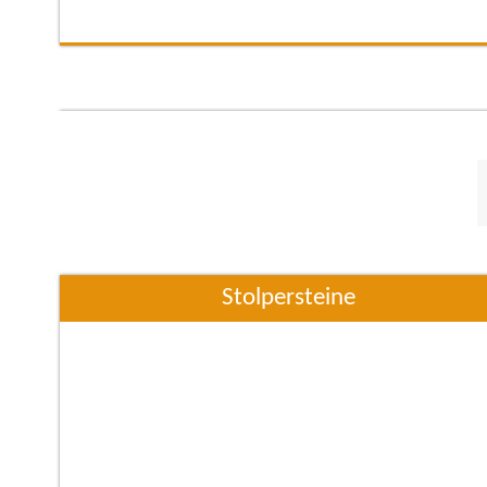
Nationalsozialismus. Hans Blume wurde am 11. Apri
1904 außerehelich in der Königlichen Frauenklinik in
Dresden geboren. Seine Mutter war Selma Blume,
später verheiratete Volk, eine Verkäuferin
Stolpersteine