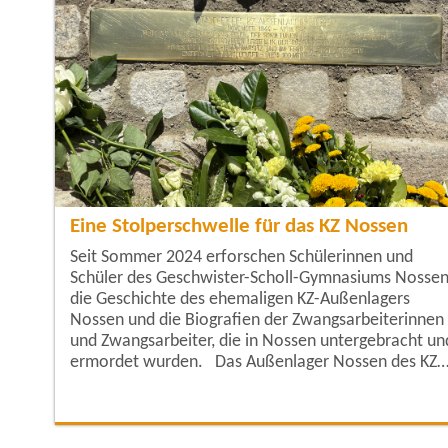
Eine Stolperschwelle für das KZ Nossen
Seit Sommer 2024 erforschen Schülerinnen und
Schüler des Geschwister-Scholl-Gymnasiums Nosse
die Geschichte des ehemaligen KZ-Außenlagers
Nossen und die Biografien der Zwangsarbeiterinnen
und Zwangsarbeiter, die in Nossen untergebracht un
ermordet wurden. Das Außenlager Nossen des KZ
Flossenbürg bestand vom November 1944 bis zum 1
April 1945. Bis Ende 1944 kamen über 300 Häftlinge 
das Lager, und Ende Januar 1945 waren 471
Gefangene registriert. Insgesamt waren etwa 650