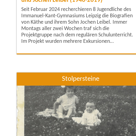
und Jochen Leibel (1940-2019)
Seit Februar 2024 recherchieren 8 Jugendliche des
Immanuel-Kant-Gymnasiums Leipzig die Biografien
von Käthe und ihrem Sohn Jochen Leibel. Immer
Montags aller zwei Wochen traf sich die
Projektgruppe nach dem regulären Schulunterricht.
Im Projekt wurden mehrere Exkursionen
durchgeführt. Die Gruppe hat einen Stadtrundgang
zum jüdischen Leben in Leipzig gemacht und war im
Stadtarchiv. Dort recherchierten sie mithilfe von
Originaldokumenten die Biografien der Leibel-Famil
sowie ihrer
Stolpersteine