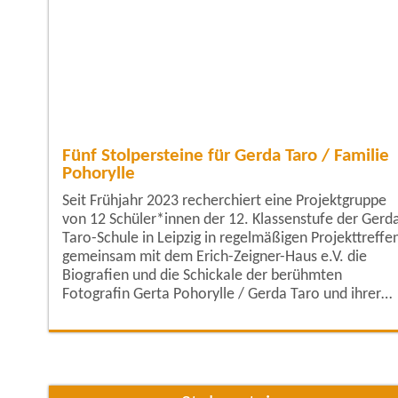
Fünf Stolpersteine für Gerda Taro / Familie
Pohorylle
Seit Frühjahr 2023 recherchiert eine Projektgruppe
von 12 Schüler*innen der 12. Klassenstufe der Gerd
Taro-Schule in Leipzig in regelmäßigen Projekttreffe
gemeinsam mit dem Erich-Zeigner-Haus e.V. die
Biografien und die Schickale der berühmten
Fotografin Gerta Pohorylle / Gerda Taro und ihrer
Familienangehörigen. Zur Familie gehörten neben
Gerta, die Eltern Gittel und Hirsch Pohorylle sowie d
beiden jüngeren Brüder Oskar und Karl Pohorylle.
Gerda Taro wurde am 01.08.1910 als