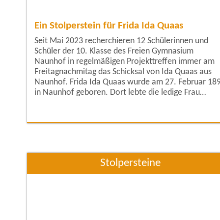
Ein Stolperstein für Frida Ida Quaas
Seit Mai 2023 recherchieren 12 Schülerinnen und
Schüler der 10. Klasse des Freien Gymnasium
Naunhof in regelmäßigen Projekttreffen immer am
Freitagnachmitag das Schicksal von Ida Quaas aus
Naunhof. Frida Ida Quaas wurde am 27. Februar 1893
in Naunhof geboren. Dort lebte die ledige Frau
gemeinsam mit ihrem Bruder Robert Quaas und
dessen Familie in der Lange Straße 50. Ida erlernte
den Beruf der Putzmacherin (Fertigung von
Kopfbedeckungen und Hüten), vorwiegend half sie
jedoch im Betrieb
Stolpersteine