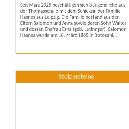
Seit März 2025 beschäftigen sich 8 Jugendliche aus
der Thomasschule mit dem Schicksal der Familie
Hasnes aus Leipzig. Die Familie bestand aus den
Eltern Salomon und Anna sowie deren Sohn Walter
und dessen Ehefrau Erna (geb. Lutinnger). Salomon
Hasnes wurde am 18. März 1865 in Botosani
(Rumänien) geboren und lebte seit 1886 in Leipzig.
Dort arbeitete er als Verkäufer und lernte seine Frau
Anna (geb. Cohn) kennen. Anna wurde am 17.
September 1877 in Nordhausen geboren, in Leipzig
arbeitete
Stolpersteine