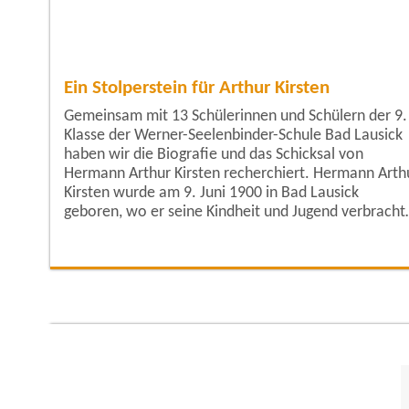
Ein Stolperstein für Arthur Kirsten
Gemeinsam mit 13 Schülerinnen und Schülern der 9.
Klasse der Werner-Seelenbinder-Schule Bad Lausick
haben wir die Biografie und das Schicksal von
Hermann Arthur Kirsten recherchiert. Hermann Arthur
Kirsten wurde am 9. Juni 1900 in Bad Lausick
geboren, wo er seine Kindheit und Jugend verbracht
Später zog er nach Leipzig und lebte dort in der
Russenstraße 17. Er engagierte sich in der
Kommunistischen Partei Deutschlands (KPD) und wa
beruflich als Tischler tätig. Sein politisches