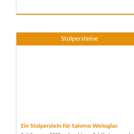
Schkeuditz geboren. Seine Eltern waren Gustav Adol
und Anna Angelica Froehlich. Er war das älteste von
vier Kindern. Neben ihm bekamen die Eltern noch
zwei Mädchen und einen Jungen. Die Familie
Stolpersteine
Ein Stolperstein für Salomo Weissglas