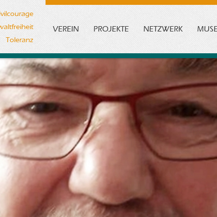
ivilcourage
altfreiheit
VEREIN
PROJEKTE
NETZWERK
MUS
Toleranz