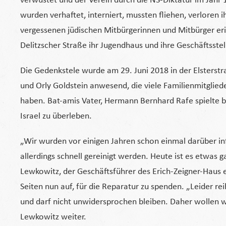
verwüstet und der Verein durch die NS-Diktatur im Jahr 
wurden verhaftet, interniert, mussten fliehen, verloren 
vergessenen jüdischen Mitbürgerinnen und Mitbürger eri
Delitzscher Straße ihr Jugendhaus und ihre Geschäftsstell
Die Gedenkstele wurde am 29. Juni 2018 in der Elsterst
und Orly Goldstein anwesend, die viele Familienmitglied
haben. Bat-amis Vater, Hermann Bernhard Rafe spielte bei
Israel zu überleben.
„Wir wurden vor einigen Jahren schon einmal darüber in
allerdings schnell gereinigt werden. Heute ist es etwas
Lewkowitz, der Geschäftsführer des Erich-Zeigner-Haus 
Seiten nun auf, für die Reparatur zu spenden. „Leider rei
und darf nicht unwidersprochen bleiben. Daher wollen wi
Lewkowitz weiter.