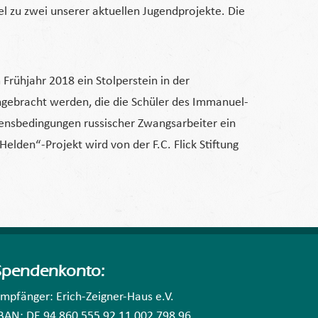
el zu zwei unserer aktuellen Jugendprojekte. Die
Frühjahr 2018 ein Stolperstein in der
angebracht werden, die die Schüler des Immanuel-
bensbedingungen russischer Zwangsarbeiter ein
elden“-Projekt wird von der F.C. Flick Stiftung
Spendenkonto:
mpfänger: Erich-Zeigner-Haus e.V.
BAN: DE 94 860 555 92 11 002 798 96