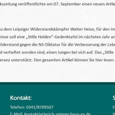
lkszeitung veröffentlichte am 07. September einen neuen Artik
u dem Leipziger Widerstandskämpfer Walter Heise, für den im 
einze soll eine „Stille Helden“-Gedenktafel im nächsten Jahr 
Widerstand gegen die NS-Diktatur für die Verbesserung der Le
rhaftet worden sind, einen Jungen bei sich auf. Das „Stille H
eranz unterstützt. Den gesamten Artikel können Sie hier lesen.
Kontakt:
Telefon: 0341/8709507
E
E-Mail: kontakt(at)erich-zeigner-haus-ev.de
I