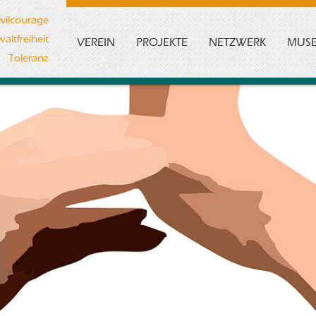
ivilcourage
altfreiheit
VEREIN
PROJEKTE
NETZWERK
MUS
Toleranz