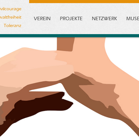
ivilcourage
altfreiheit
VEREIN
PROJEKTE
NETZWERK
MUS
Toleranz