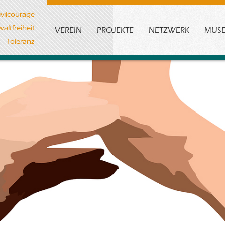
ivilcourage
altfreiheit
VEREIN
PROJEKTE
NETZWERK
MUS
Toleranz