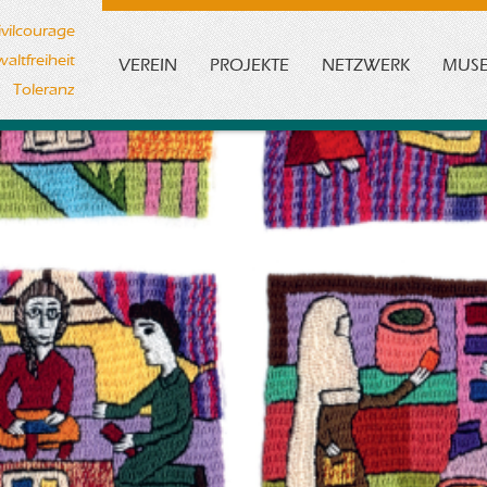
ivilcourage
altfreiheit
VEREIN
PROJEKTE
NETZWERK
MUS
Toleranz