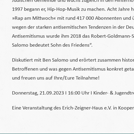
Jüdischen Gemeinde und wuchs zugleich in den Hinterhö
1997 begann er, Hip-Hop-Musik zu machen. Acht Jahre ho
»Rap am Mittwoch« mit rund 417 000 Abonnenten und üb
wegen der starken antisemitischen Tendenzen in der De
Antisemitismus wurde ihm 2018 das Robert-Goldmann-St
Salomo bedeutet Sohn des Friedens“.
Diskutiert mit Ben Salomo und erörtert zusammen histor
Betroffenen und was gegen Antisemitismus konkret geta
und freuen uns auf Ihre/Eure Teilnahme!
Donnerstag, 21.09.2023 I 16:00 Uhr I Kinder- & Jugendtre
Eine Veranstaltung des Erich-Zeigner-Haus e.V. in Koope