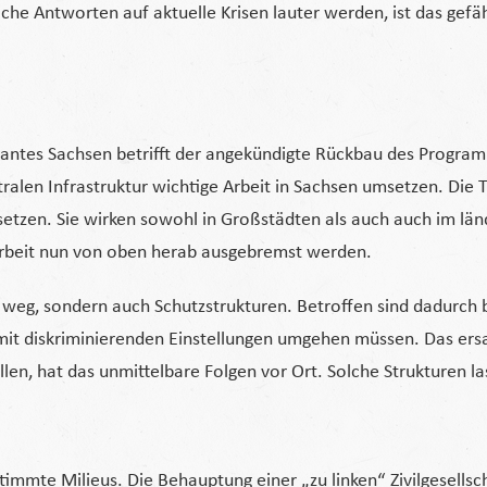
che Antworten auf aktuelle Krisen lauter werden, ist das gefä
rantes Sachsen betrifft der angekündigte Rückbau des Programm
ralen Infrastruktur wichtige Arbeit in Sachsen umsetzen. Die 
setzen. Sie wirken sowohl in Großstädten als auch auch im län
 Arbeit nun von oben herab ausgebremst werden.
e weg, sondern auch Schutzstrukturen. Betroffen sind dadurch 
it diskriminierenden Einstellungen umgehen müssen. Das ersat
, hat das unmittelbare Folgen vor Ort. Solche Strukturen lass
immte Milieus. Die Behauptung einer „zu linken“ Zivilgesellscha