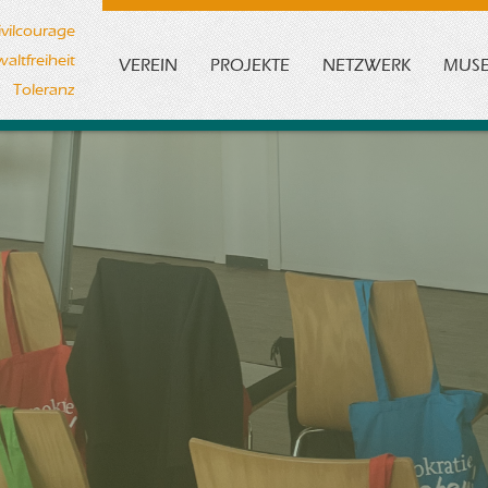
ivilcourage
altfreiheit
VEREIN
PROJEKTE
NETZWERK
MUS
Toleranz