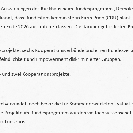
n Auswirkungen des Rückbaus beim Bundesprogramm „Demokrat
ekannt, dass Bundesfamilienministerin Karin Prien (CDU) plan
 zu Ende 2026 auslaufen zu lassen. Die darüber geförderten Pr
nsprojekte, sechs Kooperationsverbünde und einen Bundesverba
indlichkeit und Empowerment diskriminierter Gruppen.
s- und zwei Kooperationsprojekte.
 verkündet, noch bevor die für Sommer erwarteten Evaluation
 Die Projekte im Bundesprogramm wurden vielfach wissenschaftl
und unseriös.