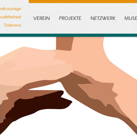
ivilcourage
altfreiheit
VEREIN
PROJEKTE
NETZWERK
MUS
Toleranz