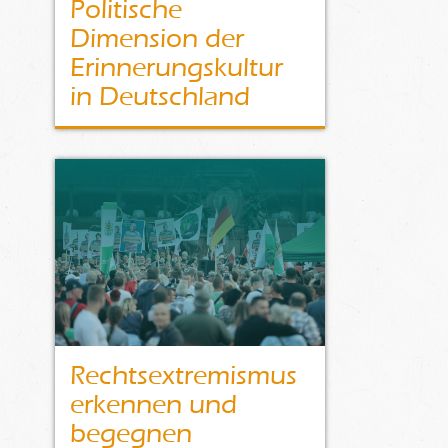
Politische
Dimension der
Erinnerungskultur
in Deutschland
Rechtsextremismus
erkennen und
begegnen