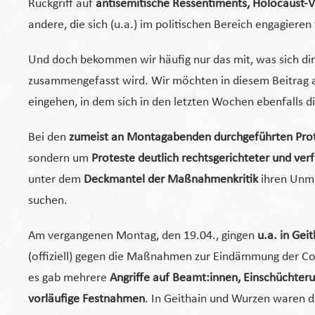
Rückgriff auf
antisemitische Ressentiments, Holocaust-
andere, die sich (u.a.) im politischen Bereich engagieren
Und doch bekommen wir häufig nur das mit, was sich dir
zusammengefasst wird. Wir möchten in diesem Beitrag 
eingehen, in dem sich in den letzten Wochen ebenfalls d
Bei den
zumeist an Montagabenden durchgeführten Pro
sondern um
Proteste deutlich rechtsgerichteter und ve
unter dem
Deckmantel der Maßnahmenkritik
ihren Unmu
suchen.
Am vergangenen Montag, den 19.04., gingen
u.a. in Gei
(offiziell) gegen die Maßnahmen zur Eindämmung der Co
es gab mehrere
Angriffe auf Beamt:innen, Einschüchter
vorläufige Festnahmen
. In Geithain und Wurzen waren d