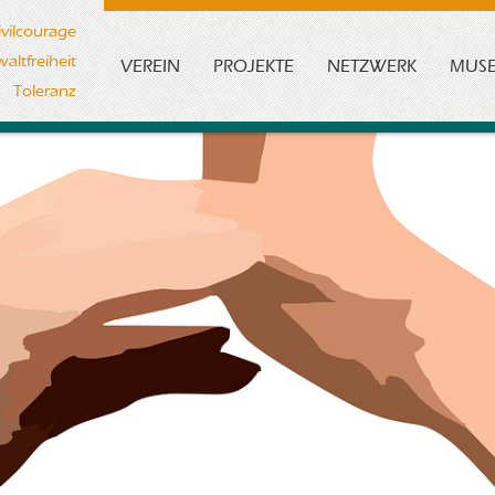
ivilcourage
altfreiheit
VEREIN
PROJEKTE
NETZWERK
MUS
Toleranz