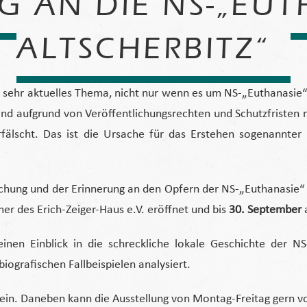
 AN DIE NS-„EUT
ALTSCHERBITZ“
in sehr aktuelles Thema, nicht nur wenn es um NS-„Euthanasie
 sind aufgrund von Veröffentlichungsrechten und Schutzfrist
rfälscht. Das ist die Ursache für das Erstehen sogenannter 
schung und der Erinnerung an den Opfern der NS-„Euthanasie“ 
r des Erich-Zeiger-Haus e.V. eröffnet und bis
30. September
einen Einblick in die schreckliche lokale Geschichte der 
grafischen Fallbeispielen analysiert.
g ein. Daneben kann die Ausstellung von Montag-Freitag gern v