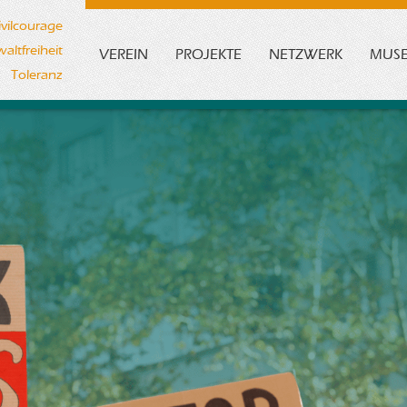
ivilcourage
altfreiheit
VEREIN
PROJEKTE
NETZWERK
MUS
Toleranz