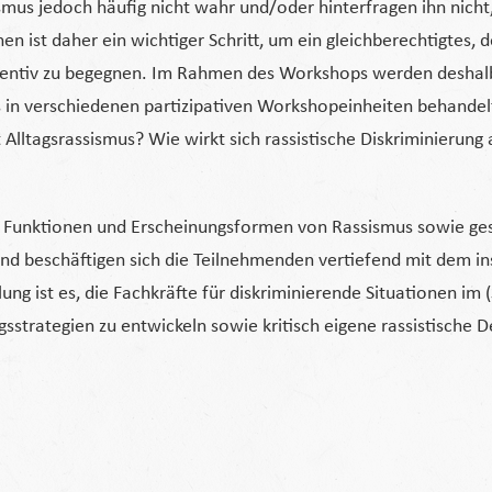
smus jedoch häufig nicht wahr und/oder hinterfragen ihn nicht
n ist daher ein wichtiger Schritt, um ein gleichberechtigtes
ventiv zu begegnen. Im Rahmen des Workshops werden deshal
s in verschiedenen partizipativen Workshopeinheiten behand
 Alltagsrassismus? Wie wirkt sich rassistische Diskriminierun
Funktionen und Erscheinungsformen von Rassismus sowie ges
end beschäftigen sich die Teilnehmenden vertiefend mit dem in
ung ist es, die Fachkräfte für diskriminierende Situationen im (
sstrategien zu entwickeln sowie kritisch eigene rassistische 